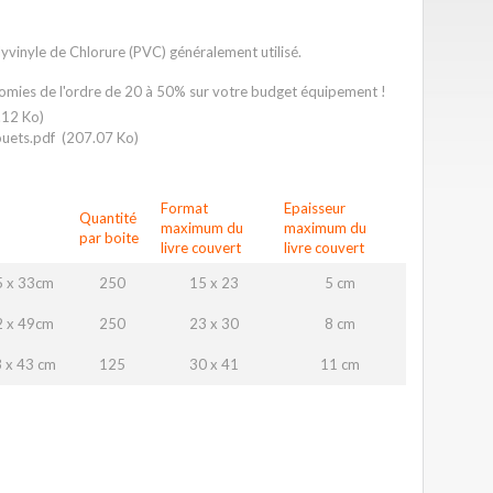
lyvinyle de Chlorure (PVC) généralement utilisé.
omies de l'ordre de 20 à 50% sur votre budget équipement !
.12 Ko)
ouets.pdf
(207.07 Ko)
Format
Epaisseur
Quantité
maximum du
maximum du
par boite
livre couvert
livre couvert
5 x 33cm
250
15 x 23
5 cm
2 x 49cm
250
23 x 30
8 cm
 x 43 cm
125
30 x 41
11 cm