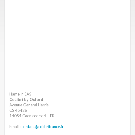
Hamelin SAS
CoLibrì by Oxford
Avenue General Harris -
CS 45426
14054 Caen cedex 4 – FR
Email :
contact@colibrifrance.fr