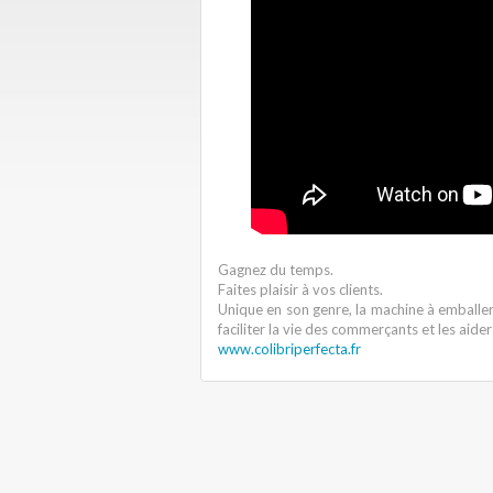
Gagnez du temps.
Faites plaisir à vos clients.
Unique en son genre, la machine à emballer
faciliter la vie des commerçants et les aide
www.colibriperfecta.fr