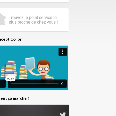
Trouvez le point service le
plus proche de chez vous !
ncept Colibri
nt ça marche ?